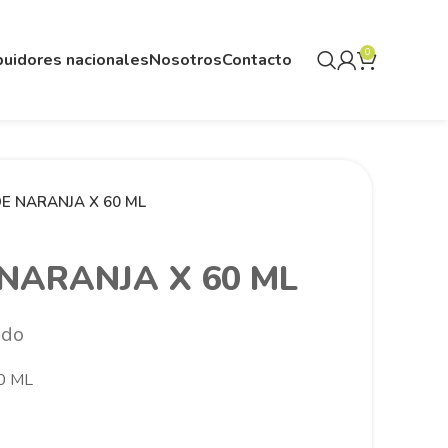
0
buidores nacionales
Nosotros
Contacto
DE NARANJA X 60 ML
 NARANJA X 60 ML
ido
0 ML