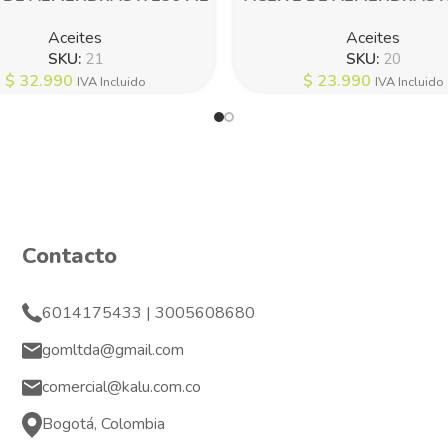
Aceites
Aceites
SKU:
21
SKU:
20
$
32.990
$
23.990
IVA Incluido
IVA Incluido
Contacto
6014175433 | 3005608680
gomltda@gmail.com
comercial@kalu.com.co
Bogotá, Colombia