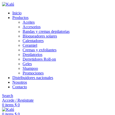
Inicio
Productos
Aceites
Accesorios
Bandas y cremas depilatorias
Bloqueadores solares
Calentadores
Ceramiel
Cremas y exfoliantes
Depilatorios
Derretidores Roll-on
Geles
Shampoo
Promociones
Distribuidores nacionales
Nosotros
Contacto
Search
Accede / Registrate
0
items
$
0
0
items
$
0