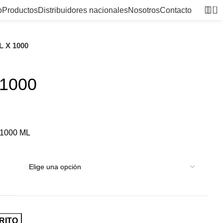
0
o
Productos
Distribuidores nacionales
Nosotros
Contacto
 X 1000
1000
1000 ML
RITO